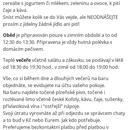
cereálie s jogurtem či mlékem, zeleninu a ovoce, k pití
čaje a káva.
Sníst můžete kolik se do Vás vejde, ale NEODNÁŠEJTE
prosím z jídelny žádné jídlo ani pití!
Oběd
je připravován pouze v zimním období a to od
12:30 do 13:30. Připravena je vždy hutná polévka s
domácím pečivem.
Teplé
večeře
včetně salátu a zákusku, se podávají v létě
od 18:30 do 19:30 hod., v zimě od 18:00 do 19:00 hod.
Vše, co si během dne a dlouhých večerů na baru
objednáte, se evidujete na účtu vašeho pokoje.
Na baru najdete točené plzeňské pivo, točené i
rozlévané limo včetně české Kofoly, kávu, čaje, sušenky,
přívlastková vína i “ostřejší“ nápoje.
Svoji útratu vyrovnáte až při odjezdu se správcem chaty
a to buď v Kč nebo Eurem. Jak kdo potřebuje.
Preferujeme bezkontaktní platbu před platbou v