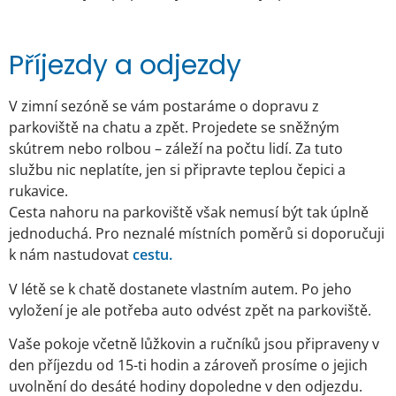
Příjezdy a odjezdy
V zimní sezóně se vám postaráme o dopravu z
parkoviště na chatu a zpět. Projedete se sněžným
skútrem nebo rolbou – záleží na počtu lidí. Za tuto
službu nic neplatíte, jen si připravte teplou čepici a
rukavice.
Cesta nahoru na parkoviště však nemusí být tak úplně
jednoduchá. Pro neznalé místních poměrů si doporučuji
k nám nastudovat
cestu.
V létě se k chatě dostanete vlastním autem. Po jeho
vyložení je ale potřeba auto odvést zpět na parkoviště.
Vaše pokoje včetně lůžkovin a ručníků jsou připraveny v
den příjezdu od 15-ti hodin a zároveň prosíme o jejich
uvolnění do desáté hodiny dopoledne v den odjezdu.