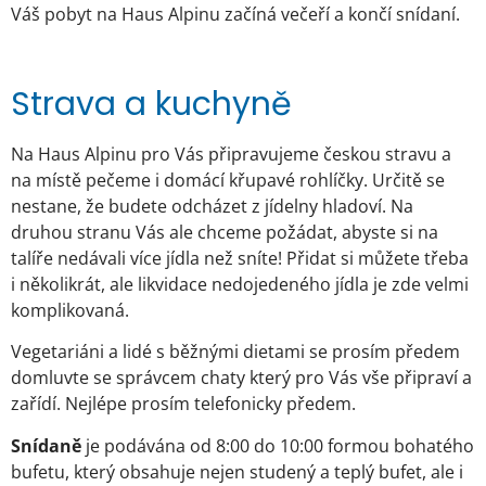
Váš pobyt na Haus Alpinu začíná večeří a končí snídaní.
Strava a kuchyně
Na Haus Alpinu pro Vás připravujeme českou stravu a
na místě pečeme i domácí křupavé rohlíčky. Určitě se
nestane, že budete odcházet z jídelny hladoví. Na
druhou stranu Vás ale chceme požádat, abyste si na
talíře nedávali více jídla než sníte! Přidat si můžete třeba
i několikrát, ale likvidace nedojedeného jídla je zde velmi
komplikovaná.
Vegetariáni a lidé s běžnými dietami se prosím předem
domluvte se správcem chaty který pro Vás vše připraví a
zařídí. Nejlépe prosím telefonicky předem.
Snídaně
je podávána od 8:00 do 10:00 formou bohatého
bufetu, který obsahuje nejen studený a teplý bufet, ale i