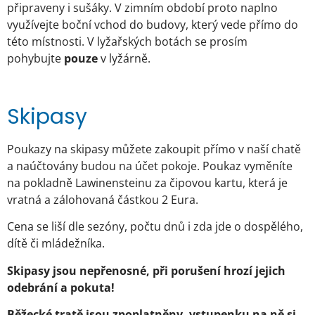
připraveny i sušáky. V zimním období proto naplno
využívejte boční vchod do budovy, který vede přímo do
této místnosti. V lyžařských botách se prosím
pohybujte
pouze
v lyžárně.
Skipasy
Poukazy na skipasy můžete zakoupit přímo v naší chatě
a naúčtovány budou na účet pokoje. Poukaz vyměníte
na pokladně Lawinensteinu za čipovou kartu, která je
vratná a zálohovaná částkou 2 Eura.
Cena se liší dle sezóny, počtu dnů i zda jde o dospělého,
dítě či mládežníka.
Skipasy jsou nepřenosné, při porušení hrozí jejich
odebrání a pokuta!
Běžecké tratě jsou zpoplatněny, vstupenku na ně si