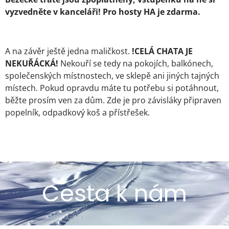
vyzvedněte v kanceláři! Pro hosty HA je zdarma.
A na závěr ještě jedna maličkost.
!CELÁ CHATA JE
NEKUŘÁCKÁ!
Nekouří se tedy na pokojích, balkónech,
společenských místnostech, ve sklepě ani jiných tajných
místech. Pokud opravdu máte tu potřebu si potáhnout,
běžte prosím ven za dům. Zde je pro závisláky připraven
popelník, odpadkový koš a přístřešek.
Cesta k nám