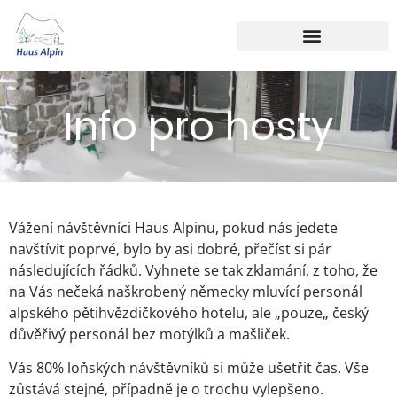
Info pro hosty
Vážení návštěvníci Haus Alpinu, pokud nás jedete
navštívit poprvé, bylo by asi dobré, přečíst si pár
následujících řádků. Vyhnete se tak zklamání, z toho, že
na Vás nečeká naškrobený německy mluvící personál
alpského pětihvězdičkového hotelu, ale „pouze„ český
důvěřivý personál bez motýlků a mašliček.
Vás 80% loňských návštěvníků si může ušetřit čas. Vše
zůstává stejné, případně je o trochu vylepšeno.