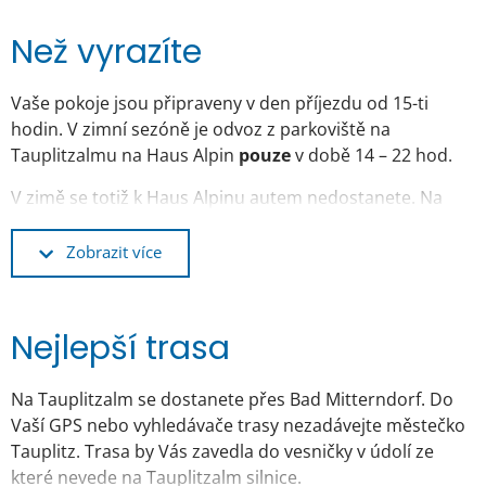
Než vyrazíte
Vaše pokoje jsou připraveny v den příjezdu od 15-ti
hodin. V zimní sezóně je odvoz z parkoviště na
Tauplitzalmu na Haus Alpin
pouze
v době 14 – 22 hod.
V zimě se totiž k Haus Alpinu autem nedostanete. Na
parkoviště si pro Vás dojede správce chaty sněžným
skútrem.
Zobrazit více
GPS souřadnice parkoviště Loc: 47°35.607″N,
13°59.143″E.
Nejlepší trasa
GPS souřadnice Haus Alpinu Loc: 47°35.777″N,
13°58.942″E.
Na Tauplitzalm se dostanete přes Bad Mitterndorf. Do
Vaší GPS nebo vyhledávače trasy nezadávejte městečko
Tauplitz. Trasa by Vás zavedla do vesničky v údolí ze
které nevede na Tauplitzalm silnice.