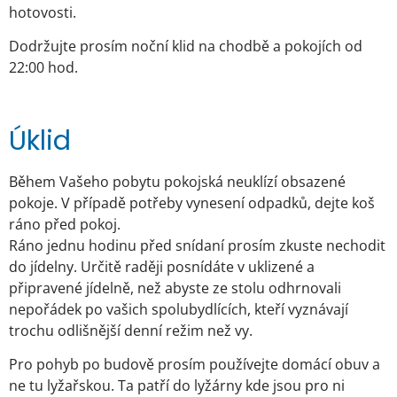
hotovosti.
Dodržujte prosím noční klid na chodbě a pokojích od
22:00 hod.
Úklid
Během Vašeho pobytu pokojská neuklízí obsazené
pokoje. V případě potřeby vynesení odpadků, dejte koš
ráno před pokoj.
Ráno jednu hodinu před snídaní prosím zkuste nechodit
do jídelny. Určitě raději posnídáte v uklizené a
připravené jídelně, než abyste ze stolu odhrnovali
nepořádek po vašich spolubydlících, kteří vyznávají
trochu odlišnější denní režim než vy.
Pro pohyb po budově prosím používejte domácí obuv a
ne tu lyžařskou. Ta patří do lyžárny kde jsou pro ni