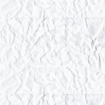
Telefon na chatu
tarif pevné linky ČR
+420 734 313 838
rezervace ubytování
tarif mobilní linky ČR
+43(0)664/2382818
rezervace@hausalpin.cz
Facebook
Instagram