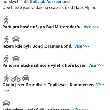
horských štítů
Golfclub Ausseerland
Obě hřiště jsou vzdálena cca 25 km od Haus Alpinu.
Park pro bosé nožky v Bad Mitterndorfu.
Více >>>
Jezero kde byl i Bond … James Bond.
Více >>>
Panoramatická silnice a výlet k hoře Loser
.
Více >>>
Okolo jezer Grundlsee, Toplitzsee, Kammersee.
Více
>>>
Salzwelten – solný důl v Altaussee.
Více >>>