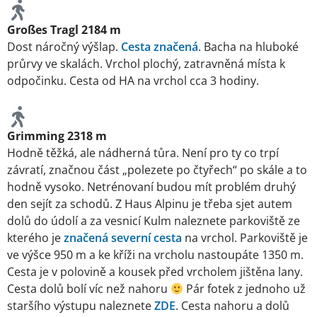
Großes Tragl 2184 m
Dost náročný výšlap.
Cesta značená
. Bacha na hluboké
průrvy ve skalách. Vrchol plochý, zatravněná místa k
odpočinku. Cesta od HA na vrchol cca 3 hodiny.
Grimming 2318 m
Hodně těžká, ale nádherná tůra. Není pro ty co trpí
závratí, značnou část „polezete po čtyřech“ po skále a to
hodně vysoko. Netrénovaní budou mít problém druhý
den sejít za schodů. Z Haus Alpinu je třeba sjet autem
dolů do údolí a za vesnicí Kulm naleznete parkoviště ze
kterého je
značená severní cesta
na vrchol. Parkoviště je
ve výšce 950 m a ke kříži na vrcholu nastoupáte 1350 m.
Cesta je v polovině a kousek před vrcholem jištěna lany.
Cesta dolů bolí víc než nahoru
Pár fotek z jednoho už
staršího výstupu naleznete
ZDE
. Cesta nahoru a dolů