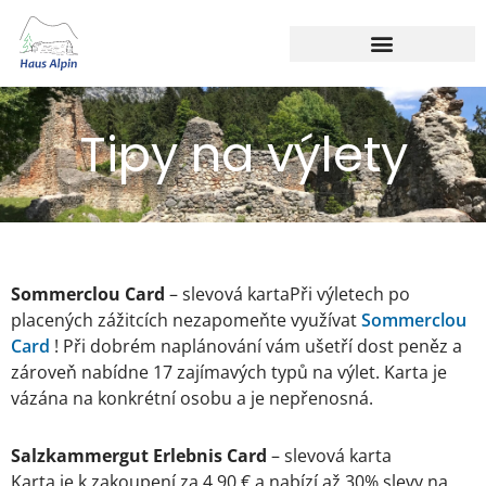
Tipy na výlety
Sommerclou Card
– slevová kartaPři výletech po
placených zážitcích nezapomeňte využívat
Sommerclou
Card
! Při dobrém naplánování vám ušetří dost peněz a
zároveň nabídne 17 zajímavých typů na výlet. Karta je
vázána na konkrétní osobu a je nepřenosná.
Salzkammergut Erlebnis Card
– slevová karta
Karta je k zakoupení za 4,90 € a nabízí až 30% slevy na