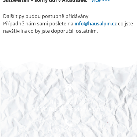
Další tipy budou postupně přidávány.
Případně nám sami pošlete na
info@hausalpin.cz
co jste
navštívili a co by jste doporučili ostatním.
Haus Alpin
Tauplitzalm 13,
A-8983 Bad Mitterndorf, Austria
+420 226 804 738