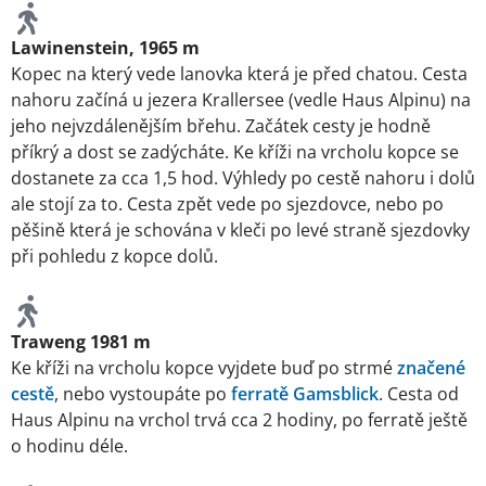
Lawinenstein, 1965 m
Kopec na který vede lanovka která je před chatou. Cesta
nahoru začíná u jezera Krallersee (vedle Haus Alpinu) na
jeho nejvzdálenějším břehu. Začátek cesty je hodně
příkrý a dost se zadýcháte. Ke kříži na vrcholu kopce se
dostanete za cca 1,5 hod. Výhledy po cestě nahoru i dolů
ale stojí za to. Cesta zpět vede po sjezdovce, nebo po
pěšině která je schována v kleči po levé straně sjezdovky
při pohledu z kopce dolů.
Traweng 1981 m
Ke kříži na vrcholu kopce vyjdete buď po strmé
značené
cestě
, nebo vystoupáte po
ferratě Gamsblick
. Cesta od
Haus Alpinu na vrchol trvá cca 2 hodiny, po ferratě ještě
o hodinu déle.