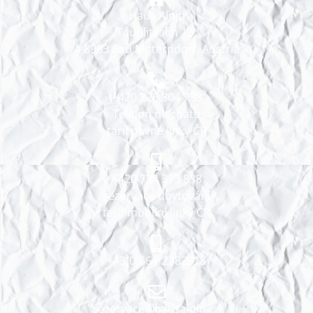
Haus Alpin
Tauplitzalm 13,
A-8983 Bad Mitterndorf, Austria
+420 226 804 738
Telefon na chatu
tarif pevné linky ČR
+420 734 313 838
rezervace ubytování
tarif mobilní linky ČR
+43(0)664/2382818
rezervace@hausalpin.cz