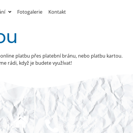
ání
Fotogalerie
Kontakt
ou
online platbu přes platební bránu, nebo platbu kartou.
e rádi, když je budete využívat!
 Alpin
+420 226 804 738
alm 13,
Telefon na chatu