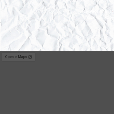
A-8983 Bad Mitterndorf, 
rezervace@hausal
Rezervace uby