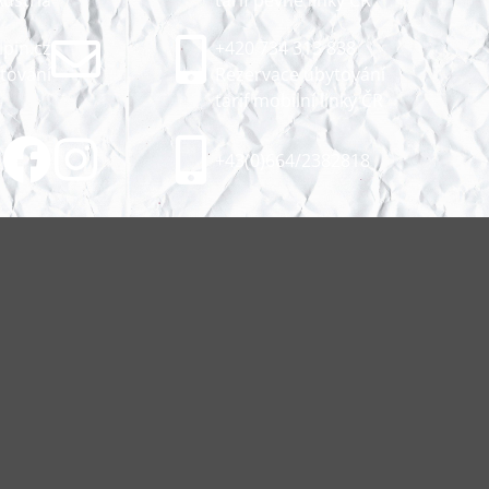
Austria
tarif pevné linky ČR
pin.cz
+420 734 313 838
tování
Rezervace ubytování
tarif mobilní linky ČR
+43(0)664/2382818