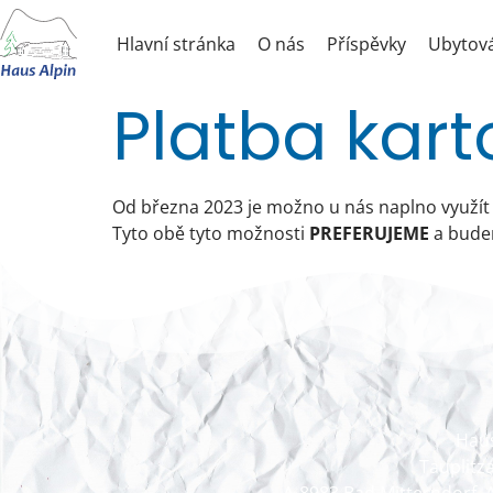
Hlavní stránka
O nás
Příspěvky
Ubytov
Platba kart
Od března 2023 je možno u nás naplno využít 
Tyto obě tyto možnosti
PREFERUJEME
a budem
Haus
Tauplitz