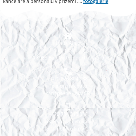
kanceláře a personálu v přízemí ….
fotogalerie
Haus Alpin
Tauplitzalm 13,
A-8983 Bad Mitterndorf, Austria
+420 226 804 738
Telefon na chatu
tarif pevné linky ČR
+420 734 313 838
rezervace ubytování
tarif mobilní linky ČR