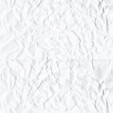
Haus Alpin
Tauplitzalm 13,
A-8983 Bad Mitterndorf, Austria
+420 226 804 738
Telefon na chatu
tarif pevné linky ČR
+420 734 313 838
rezervace ubytování
tarif mobilní linky ČR
+43(0)664/2382818
rezervace@hausalpin.cz