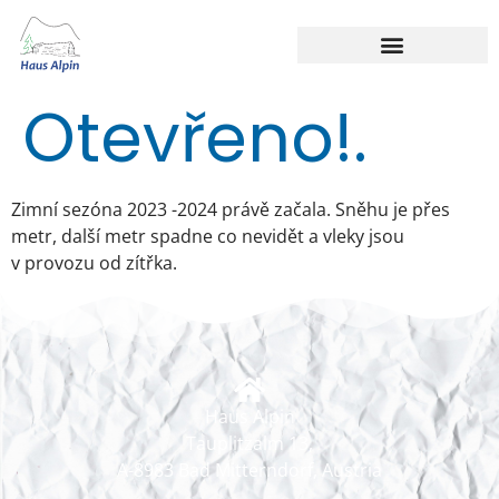
Otevřeno!.
Zimní sezóna 2023 -2024 právě začala. Sněhu je přes
metr, další metr spadne co nevidět a vleky jsou
v provozu od zítřka.
Haus Alpin
Tauplitzalm 13,
A-8983 Bad Mitterndorf, Austria