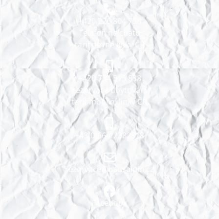
+420 226 804 738
Telefon na chatu
tarif pevné linky ČR
+420 734 313 838
rezervace ubytování
tarif mobilní linky ČR
+43(0)664/2382818
rezervace@hausalpin.cz
Facebook